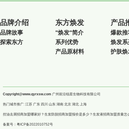
品牌介绍
东方焕发
产品
品牌故事
"焕发"简介
爆款推
探索东方
系列优势
焕发系
产品原材料
护肤焕
Copyright@www.qyrxsw.com
广州前沿锐星生物科技有限公司
热门城市推广: 江苏 广东 四川 山东 湖南 北京 湖北 上海
控油去屑招商加盟哪家好？生发防脱招商加盟报价是多少？生发液招商加盟质量怎么样？
备案号：
粤ICP备2022010752号