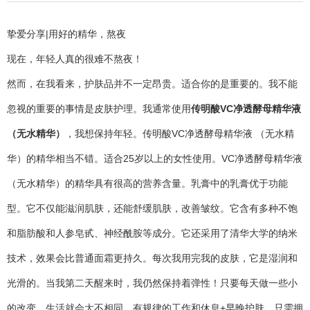
挚爱分享|用好的精华，熬夜
现在，年轻人真的很难不熬夜！
然而，在我看来，护肤品并不一定昂贵。适合你的是重要的。我不能
忽视的重要的事情是皮肤护理。我通常使用
传明酸VC净透酵母精华液
（无水精华）
，我想保持年轻。传明酸VC净透酵母精华液 （无水精
华）的精华相当不错。适合25岁以上的女性使用。VC净透酵母精华液
（无水精华）的精华具有很高的营养含量。乳膏中的乳膏优于功能
型。它不仅能滋润肌肤，还能舒缓肌肤，改善皱纹。它含有多种不饱
和脂肪酸和人参皂甙、神经酰胺等成分。它还采用了清华大学的纳米
技术，效果会比普通面霜更持久。每次我用完我的皮肤，它是湿润和
光滑的。当我第二天醒来时，我仍然保持着弹性！只要每天做一些小
的改变，生活就会大不相同。有规律的工作和休息+早晚护肤，只需拥