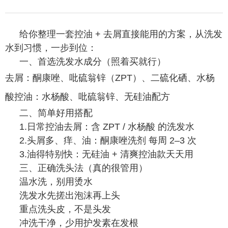
给你整理一套控油 + 去屑直接能用的方案，从洗发
水到习惯，一步到位：
一、首选洗发水成分（照着买就行）
去屑：酮康唑、吡硫翁锌（ZPT）、二硫化硒、水杨
酸
控油：水杨酸、吡硫翁锌、无硅油配方
二、简单好用搭配
1.日常控油去屑：含 ZPT / 水杨酸 的洗发水
2.头屑多、痒、油：酮康唑洗剂 每周 2–3 次
3.油得特别快：无硅油 + 清爽控油款天天用
三、正确洗头法（真的很管用）
温水洗，别用烫水
洗发水先搓出泡沫再上头
重点洗头皮，不是头发
冲洗干净，少用护发素在发根